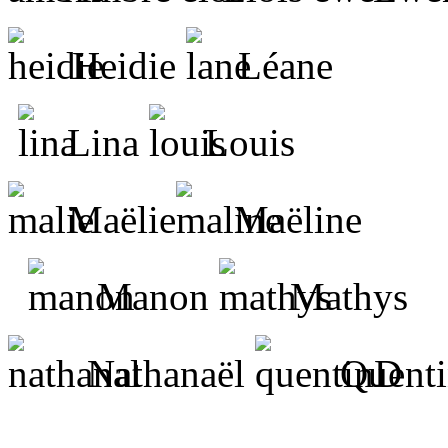
Heidie
Léane
Lina
Louis
Maëlie
Maëline
Manon
Mathys
Nathanaël
Quenti