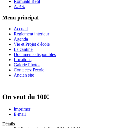
Romuald Rétif
A.P.S.
Menu principal
Accueil
Réglement intérieur
Agenda
Vie et Projet d'école
La cantine
Documents disponibles
Locations
Galerie Photos
Contactez l'école
Ancien site
On veut du 100!
Imprimer
E-mail
Détails