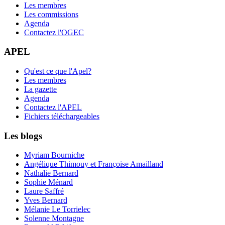
Les membres
Les commissions
Agenda
Contactez l'OGEC
APEL
Qu'est ce que l'Apel?
Les membres
La gazette
Agenda
Contactez l'APEL
Fichiers téléchargeables
Les blogs
Myriam Bourniche
Angélique Thimouy et Françoise Amailland
Nathalie Bernard
Sophie Ménard
Laure Saffré
Yves Bernard
Mélanie Le Torrielec
Solenne Montagne